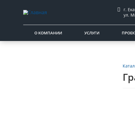
г. Ек
ул. М
О КОМПАНИИ
УСЛУГИ
ПРОЕК
Катал
Гр