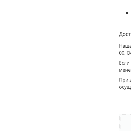
Дост
Наша
00. 
Если
мене
При з
осущ