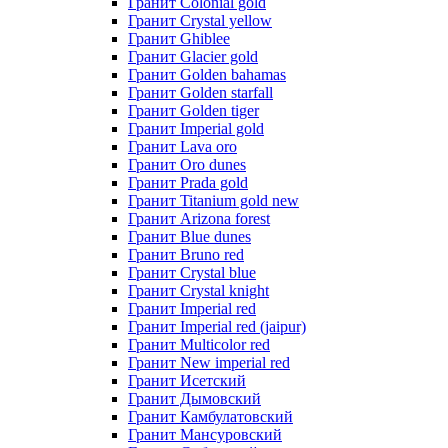
Гранит Colonial gold
Гранит Crystal yellow
Гранит Ghiblee
Гранит Glacier gold
Гранит Golden bahamas
Гранит Golden starfall
Гранит Golden tiger
Гранит Imperial gold
Гранит Lava oro
Гранит Oro dunes
Гранит Prada gold
Гранит Titanium gold new
Гранит Arizona forest
Гранит Blue dunes
Гранит Bruno red
Гранит Crystal blue
Гранит Crystal knight
Гранит Imperial red
Гранит Imperial red (jaipur)
Гранит Multicolor red
Гранит New imperial red
Гранит Исетский
Гранит Дымовский
Гранит Камбулатовский
Гранит Мансуровский