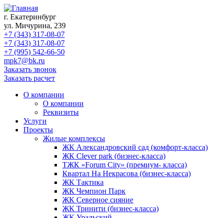
г. Екатеринбург
ул. Мичурина, 239
+7 (343) 317-08-07
+7 (343) 317-08-07
+7 (995) 542-66-50
mpk7@bk.ru
Заказать звонок
Заказать расчет
О компании
О компании
Реквизиты
Услуги
Проекты
Жилые комплексы
ЖК Александровский сад (комфорт-класса)
ЖК Clever park (бизнес-класса)
ТЖК «Forum City» (премиум- класса)
Квартал На Некрасова (бизнес-класса)
ЖК Тактика
ЖК Чемпион Парк
ЖК Северное сияние
ЖК Тринити (бизнес-класса)
ЖК Уральский