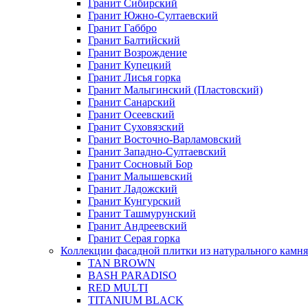
Гранит Сибирский
Гранит Южно-Султаевский
Гранит Габбро
Гранит Балтийский
Гранит Возрождение
Гранит Купецкий
Гранит Лисья горка
Гранит Малыгинский (Пластовский)
Гранит Санарский
Гранит Осеевский
Гранит Суховязский
Гранит Восточно-Варламовский
Гранит Западно-Султаевский
Гранит Сосновый Бор
Гранит Малышевский
Гранит Ладожский
Гранит Кунгурский
Гранит Ташмурунский
Гранит Андреевский
Гранит Серая горка
Коллекции фасадной плитки из натурального камня
TAN BROWN
BASH PARADISO
RED MULTI
TITANIUM BLACK