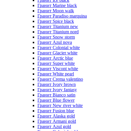
Гранит Ice black
Гранит Marine black
Гранит Moon walk
Гранит Paradiso marquina
Гранит Spice black
Гранит Titanium new
Гранит Titanium nord
Гранит Snow storm
Гранит Azul nova
Гранит Colonial white
Гранит Glacier white
Гранит Arctic blue
Гранит Super white
Гранит Viscont white
Гранит White pearl
Гранит Crema valentino
Гранит Ivory brown
Гранит Ivory fantasy
Гранит Bianco satin
Гранит Blue flower
Гранит New river white
Гранит Fusion blue
Гранит Alaska gold
Гранит Armani gold
Гранит Azul gold