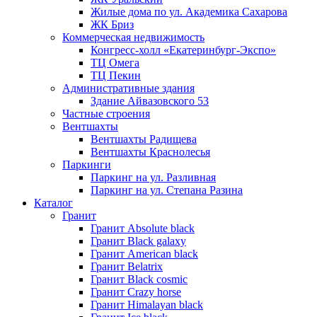
Жилые дома по ул. Академика Сахарова
ЖК Бриз
Коммерческая недвижимость
Конгресс-холл «Екатеринбург-Экспо»
ТЦ Омега
ТЦ Пекин
Административные здания
Здание Айвазовского 53
Частные строения
Вентшахты
Вентшахты Радищева
Вентшахты Краснолесья
Паркинги
Паркинг на ул. Разливная
Паркинг на ул. Степана Разина
Каталог
Гранит
Гранит Absolute black
Гранит Black galaxy
Гранит American black
Гранит Belatrix
Гранит Black cosmic
Гранит Crazy horse
Гранит Himalayan black