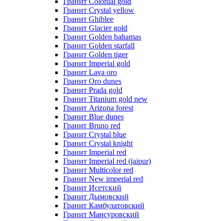
Гранит Colonial gold
Гранит Crystal yellow
Гранит Ghiblee
Гранит Glacier gold
Гранит Golden bahamas
Гранит Golden starfall
Гранит Golden tiger
Гранит Imperial gold
Гранит Lava oro
Гранит Oro dunes
Гранит Prada gold
Гранит Titanium gold new
Гранит Arizona forest
Гранит Blue dunes
Гранит Bruno red
Гранит Crystal blue
Гранит Crystal knight
Гранит Imperial red
Гранит Imperial red (jaipur)
Гранит Multicolor red
Гранит New imperial red
Гранит Исетский
Гранит Дымовский
Гранит Камбулатовский
Гранит Мансуровский