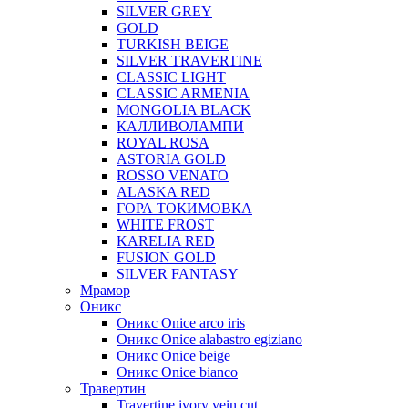
SILVER GREY
GOLD
TURKISH BEIGE
SILVER TRAVERTINE
CLASSIC LIGHT
CLASSIC ARMENIA
MONGOLIA BLACK
КАЛЛИВОЛАМПИ
ROYAL ROSA
ASTORIA GOLD
ROSSO VENATO
ALASKA RED
ГОРА ТОКИМОВКА
WHITE FROST
KARELIA RED
FUSION GOLD
SILVER FANTASY
Мрамор
Оникс
Оникс Onice arco iris
Оникс Onice alabastro egiziano
Оникс Onice beige
Оникс Onice bianco
Травертин
Travertine ivory vein cut