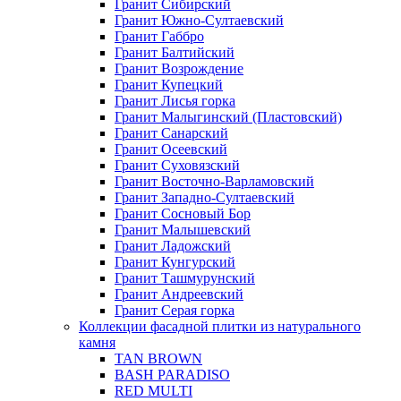
Гранит Сибирский
Гранит Южно-Султаевский
Гранит Габбро
Гранит Балтийский
Гранит Возрождение
Гранит Купецкий
Гранит Лисья горка
Гранит Малыгинский (Пластовский)
Гранит Санарский
Гранит Осеевский
Гранит Суховязский
Гранит Восточно-Варламовский
Гранит Западно-Султаевский
Гранит Сосновый Бор
Гранит Малышевский
Гранит Ладожский
Гранит Кунгурский
Гранит Ташмурунский
Гранит Андреевский
Гранит Серая горка
Коллекции фасадной плитки из натурального
камня
TAN BROWN
BASH PARADISO
RED MULTI